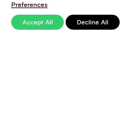
Preferences
Accept All
Decline All
Sign up to our
newsletter
Terms of Use
Data Privacy and Protection Policy
Imprint
Code of Conduct
Code of Business Ethics
Security at Aevi
Quality Policy
Whistle Blowing Policy
Careers
Cookie Preferences