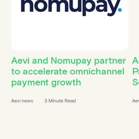
Aevi and Nomupay partner
A
to accelerate omnichannel
P
payment growth
S
Aevi news
3 Minute Read
Ae