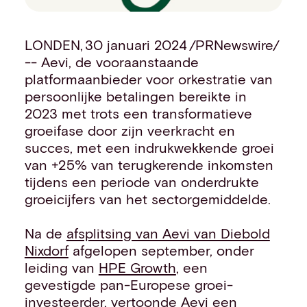
Events
Work with us
LONDEN, 30 januari 2024 /PRNewswire/
Contact info
-- Aevi, de vooraanstaande
platformaanbieder voor orkestratie van
persoonlijke betalingen bereikte in
2023 met trots een transformatieve
groeifase door zijn veerkracht en
succes, met een indrukwekkende groei
van +25% van terugkerende inkomsten
tijdens een periode van onderdrukte
groeicijfers van het sectorgemiddelde.
Na de
afsplitsing van Aevi van Diebold
Nixdorf
afgelopen september, onder
leiding van
HPE Growth
, een
gevestigde pan-Europese groei-
investeerder, vertoonde Aevi een